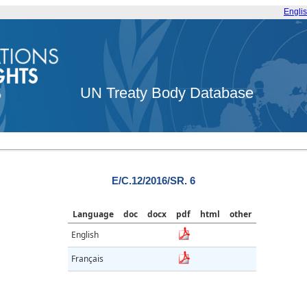
Engli
UN Treaty Body Database
E/C.12/2016/SR. 6
Language
doc
docx
pdf
html
other
English
Français