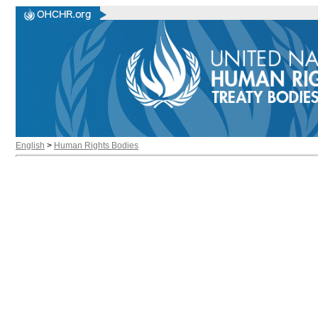
English
>
Human Rights Bodies