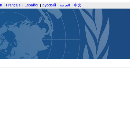
sh
|
Français
|
Español
|
русский
|
العربية
|
中文