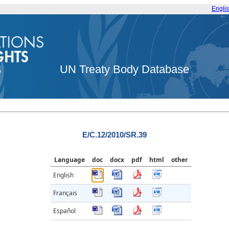
Engli
UN Treaty Body Database
E/C.12/2010/SR.39
Language
doc
docx
pdf
html
other
English
Français
Español