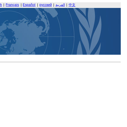
sh
|
Français
|
Español
|
русский
|
العربية
|
中文