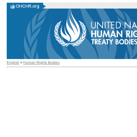
English
>
Human Rights Bodies