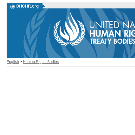
English
>
Human Rights Bodies