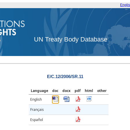
Engli
UN Treaty Body Database
E/C.12/2006/SR.11
Language
doc
docx
pdf
html
other
English
Français
Español