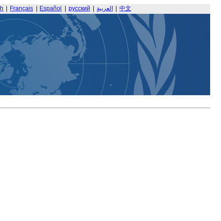
sh
|
Français
|
Español
|
русский
|
العربية
|
中文