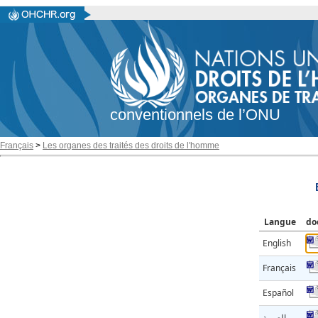
conventionnels de l’ONU
Français
>
Les organes des traités des droits de l'homme
Langue
do
English
Français
Español
العربية