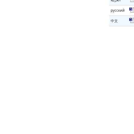
русский
中文