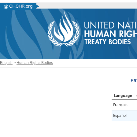
English
>
Human Rights Bodies
E/
Language
Français
Español