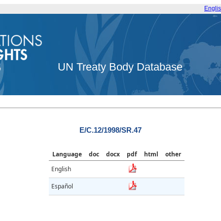
Engli
UN Treaty Body Database
E/C.12/1998/SR.47
Language
doc
docx
pdf
html
other
English
Español