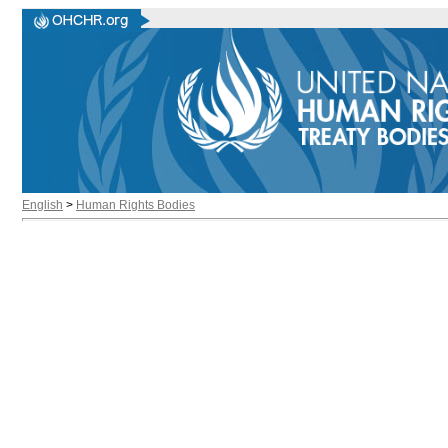
English
>
Human Rights Bodies