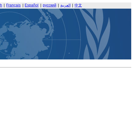
sh
|
Français
|
Español
|
русский
|
العربية
|
中文