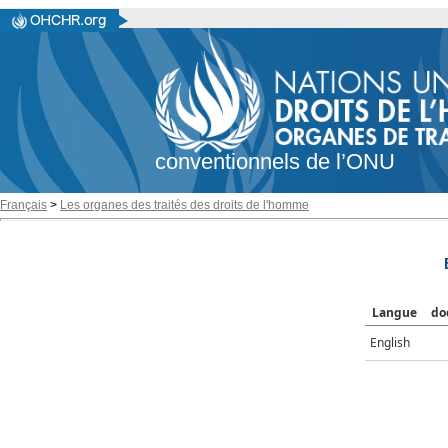
conventionnels de l’ONU
Français
>
Les organes des traités des droits de l'homme
Langue
do
English