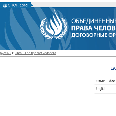
русский
>
Органы по правам человека
E/
Язык
doc
English