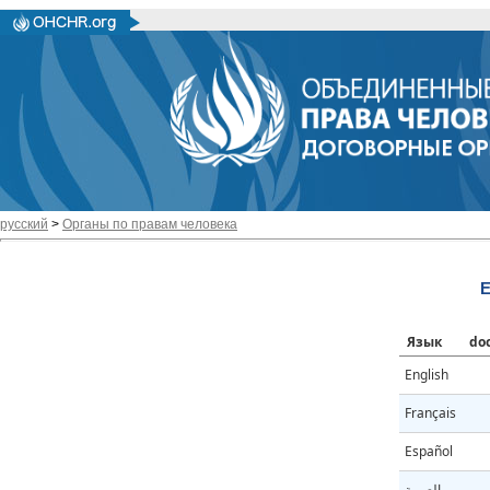
русский
>
Органы по правам человека
E
Язык
do
English
Français
Español
العربية