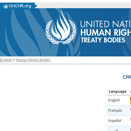
English
>
Human Rights Bodies
CRP
Language
English
Français
Español
العربية