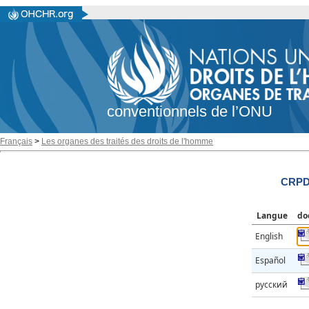
conventionnels de l’ONU
Français
>
Les organes des traités des droits de l'homme
CRPD
Langue
do
English
Español
русский