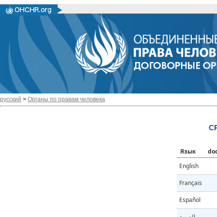
русский
>
Органы по правам человека
CR
Язык
do
English
Français
Español
العربية