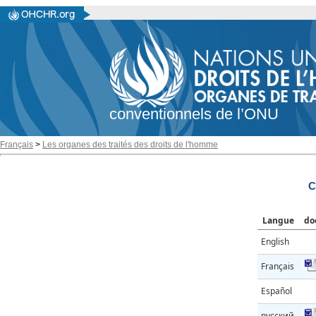
conventionnels de l’ONU
Français
>
Les organes des traités des droits de l'homme
C
Langue
do
English
Français
Español
русский