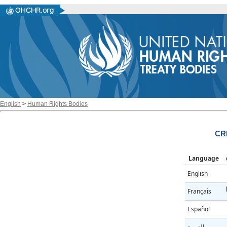
English
>
Human Rights Bodies
CR
Language
English
Français
Español
العربية