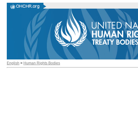
English
>
Human Rights Bodies