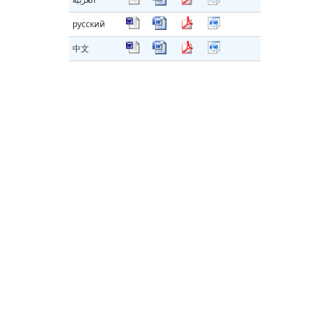
русский
中文