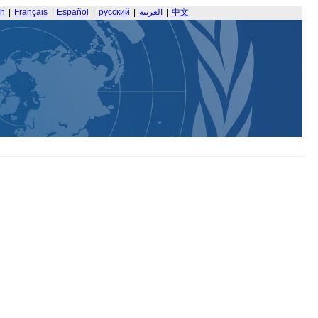
sh
|
Français
|
Español
|
русский
|
العربية
|
中文