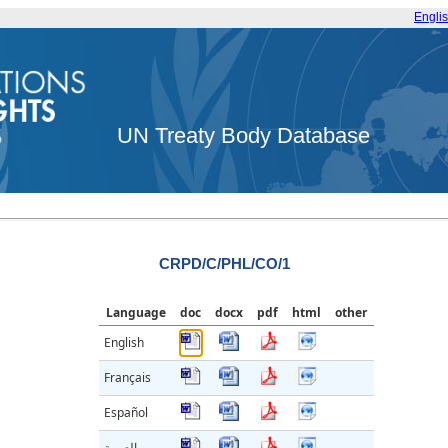
Engli
UN Treaty Body Database
CRPD/C/PHL/CO/1
Language
doc
docx
pdf
html
other
English
Français
Español
العربية