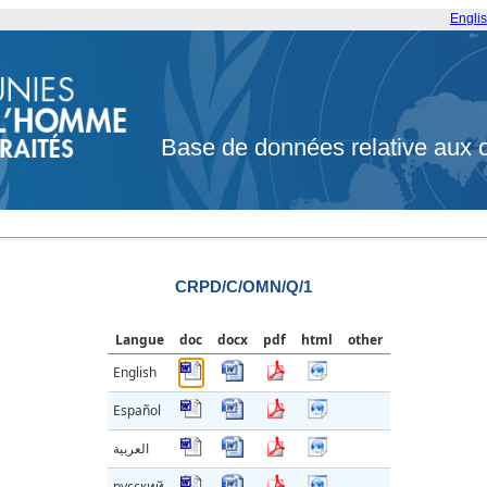
Engli
Base de données relative aux 
CRPD/C/OMN/Q/1
Langue
doc
docx
pdf
html
other
English
Español
العربية
русский