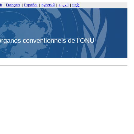
sh
|
Français
|
Español
|
русский
|
العربية
|
中文
organes conventionnels de l’ONU