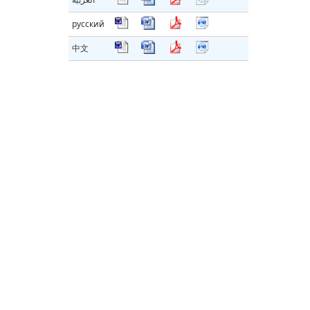
русский
中文