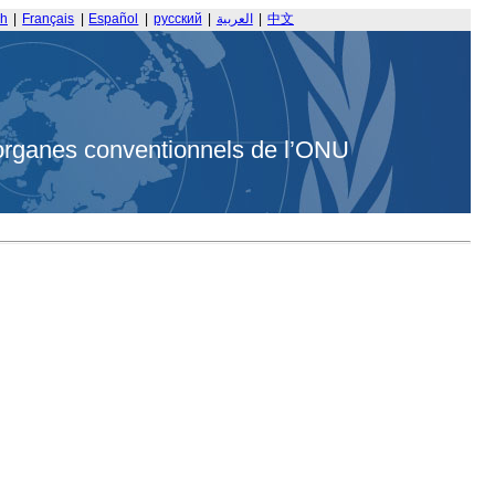
sh
|
Français
|
Español
|
русский
|
العربية
|
中文
organes conventionnels de l’ONU