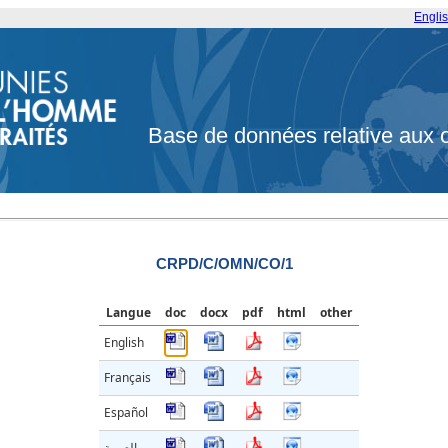
Engli
Base de données relative aux 
CRPD/C/OMN/CO/1
Langue
doc
docx
pdf
html
other
English
Français
Español
العربية