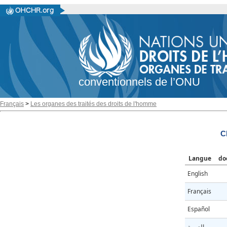
conventionnels de l’ONU
Français
>
Les organes des traités des droits de l'homme
C
Langue
do
English
Français
Español
العربية