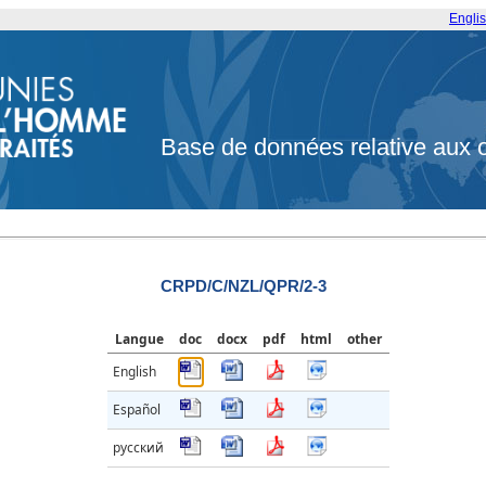
Engli
Base de données relative aux 
CRPD/C/NZL/QPR/2-3
Langue
doc
docx
pdf
html
other
English
Español
русский