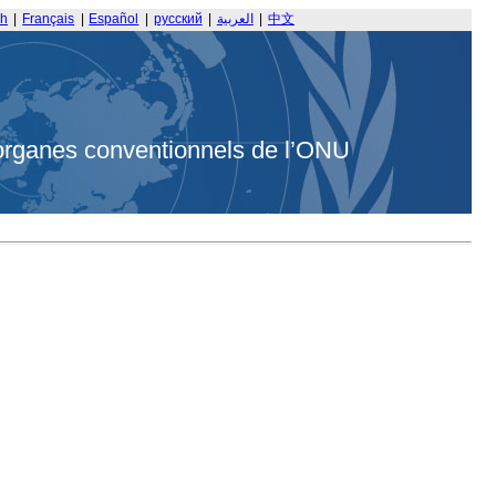
sh
|
Français
|
Español
|
русский
|
العربية
|
中文
organes conventionnels de l’ONU