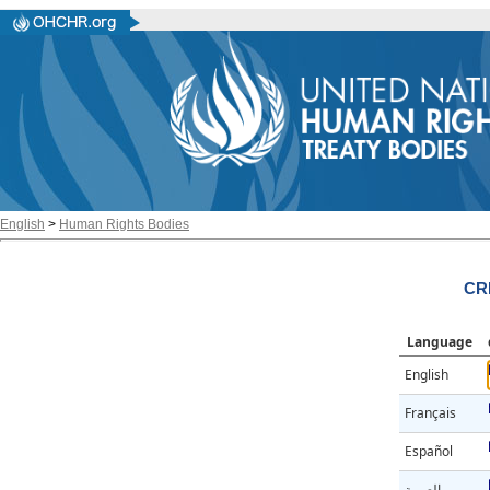
English
>
Human Rights Bodies
CR
Language
English
Français
Español
العربية