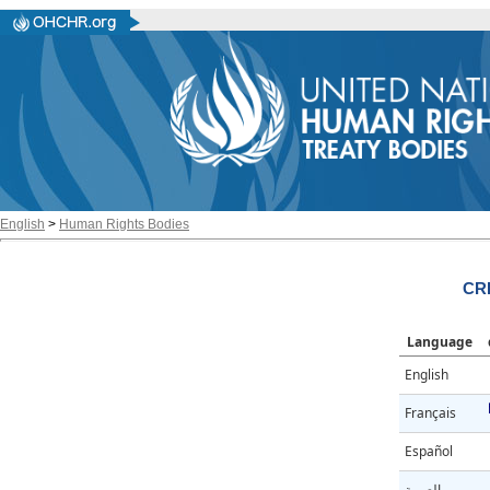
English
>
Human Rights Bodies
CR
Language
English
Français
Español
العربية