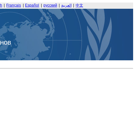
sh
|
Français
|
Español
|
русский
|
العربية
|
中文
анов