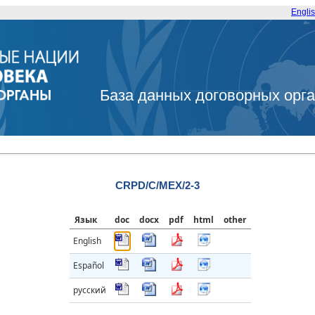
Engli
База данных договорных орг
CRPD/C/MEX/2-3
Язык
doc
docx
pdf
html
other
English
Español
русский