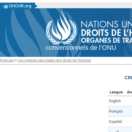
conventionnels de l’ONU
Français
>
Les organes des traités des droits de l'homme
CR
Langue
do
English
Français
Español
العربية