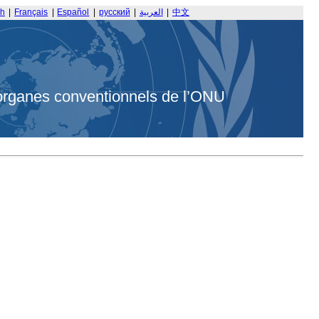
sh
|
Français
|
Español
|
русский
|
العربية
|
中文
organes conventionnels de l’ONU