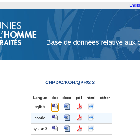
Engli
Base de données relative aux 
CRPD/C/KOR/QPR/2-3
Langue
doc
docx
pdf
html
other
English
Español
русский