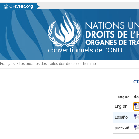
conventionnels de l’ONU
Français
>
Les organes des traités des droits de l'homme
CR
Langue
do
English
Español
русский