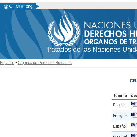
tratados de las Naciones Unid
Español
>
Organos de Derechos Humanos
CR
Idioma
do
English
Français
Español
русский