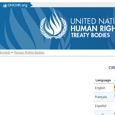
English
>
Human Rights Bodies
CR
Language
English
Français
Español
العربية