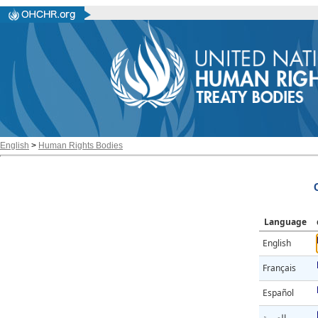
English
>
Human Rights Bodies
Language
English
Français
Español
العربية