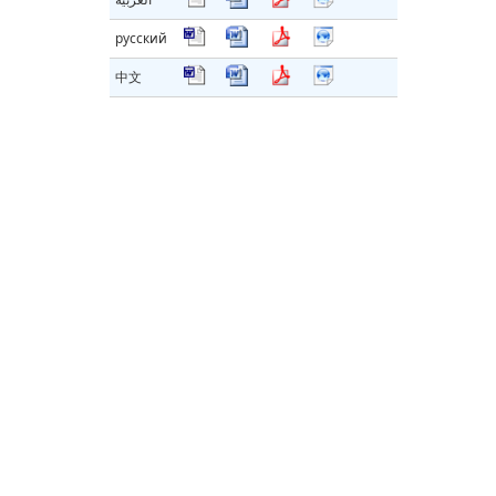
русский
中文