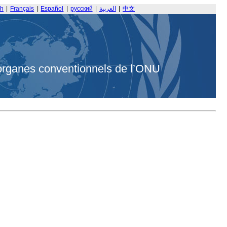
sh
|
Français
|
Español
|
русский
|
العربية
|
中文
organes conventionnels de l’ONU