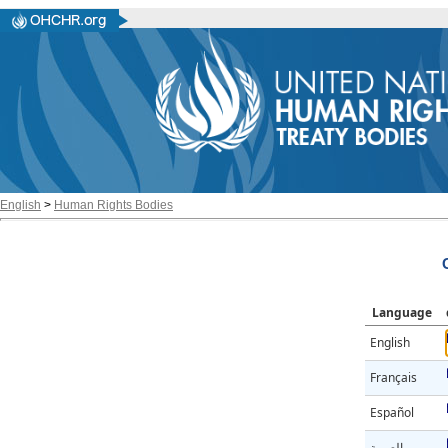
English
>
Human Rights Bodies
Language
English
Français
Español
العربية