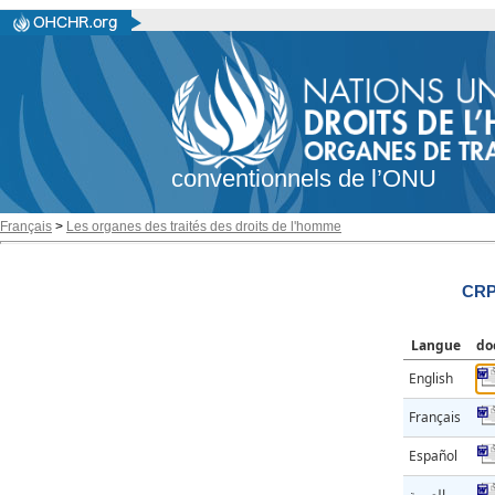
conventionnels de l’ONU
Français
>
Les organes des traités des droits de l'homme
CRP
Langue
do
English
Français
Español
العربية