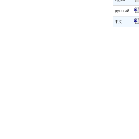
русский
中文