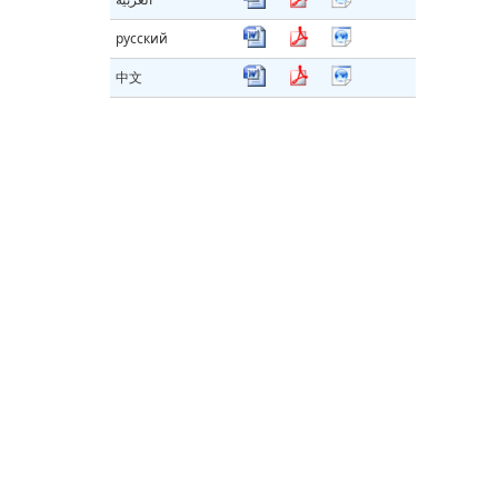
русский
中文