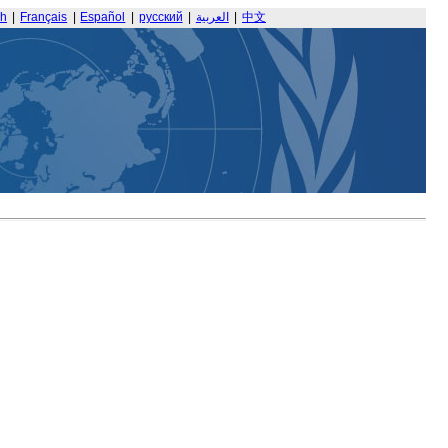
sh
|
Français
|
Español
|
русский
|
العربية
|
中文