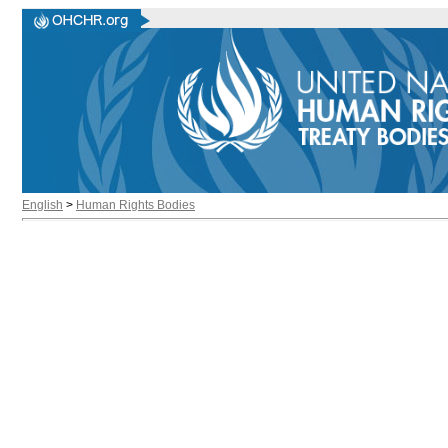
English
>
Human Rights Bodies