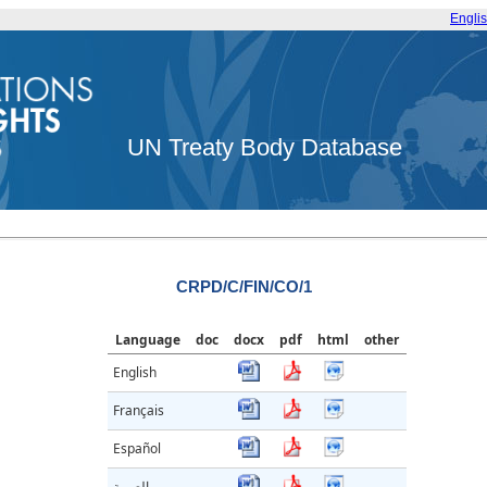
Engli
UN Treaty Body Database
CRPD/C/FIN/CO/1
Language
doc
docx
pdf
html
other
English
Français
Español
العربية