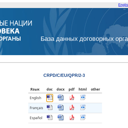
Engli
База данных договорных орг
CRPD/C/EU/QPR/2-3
Язык
doc
docx
pdf
html
other
English
Français
Español