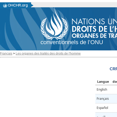
conventionnels de l’ONU
Français
>
Les organes des traités des droits de l'homme
CRP
Langue
do
English
Français
Español
العربية