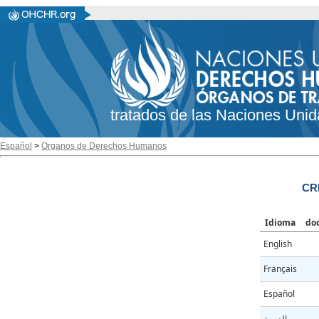
tratados de las Naciones Unid
Español
>
Organos de Derechos Humanos
CR
Idioma
do
English
Français
Español
العربية