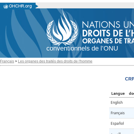
conventionnels de l’ONU
Français
>
Les organes des traités des droits de l'homme
CRP
Langue
do
English
Français
Español
العربية