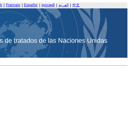
sh
|
Français
|
Español
|
русский
|
العربية
|
中文
s de tratados de las Naciones Unidas