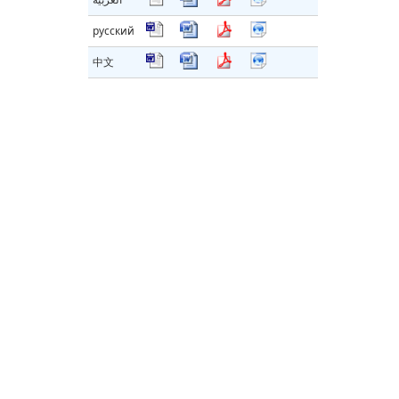
русский
中文