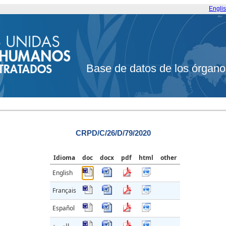
Engli
Base de datos de los órgano
CRPD/C/26/D/79/2020
Idioma
doc
docx
pdf
html
other
English
Français
Español
العربية