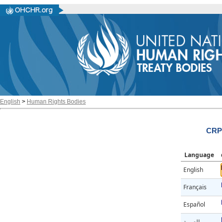
English
>
Human Rights Bodies
CRPD
Language
English
Français
Español
العربية