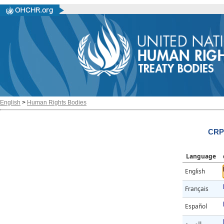
English
>
Human Rights Bodies
CRPD
Language
English
Français
Español
العربية