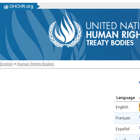
English
>
Human Rights Bodies
Language
English
Français
Español
العربية