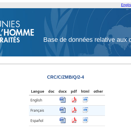
Engli
Base de données relative aux 
CRC/C/ZMB/Q/2-4
Langue
doc
docx
pdf
html
other
English
Français
Español