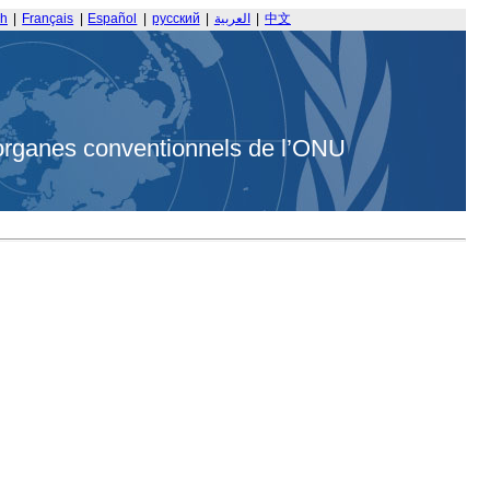
sh
|
Français
|
Español
|
русский
|
العربية
|
中文
organes conventionnels de l’ONU