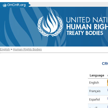
English
>
Human Rights Bodies
CRC
Language
English
Français
Español
العربية