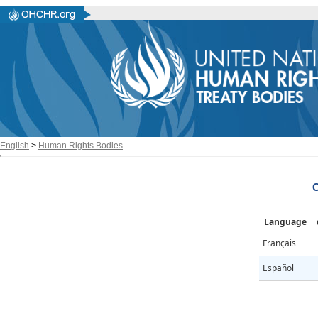
English
>
Human Rights Bodies
C
Language
Français
Español