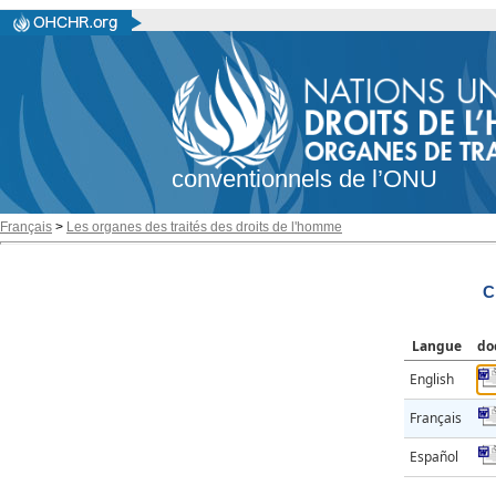
conventionnels de l’ONU
Français
>
Les organes des traités des droits de l'homme
C
Langue
do
English
Français
Español