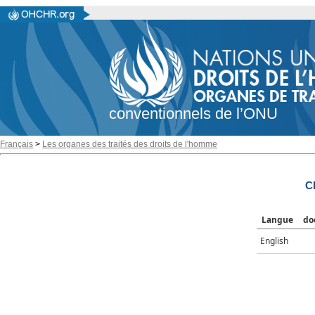
conventionnels de l’ONU
Français
>
Les organes des traités des droits de l'homme
C
Langue
do
English