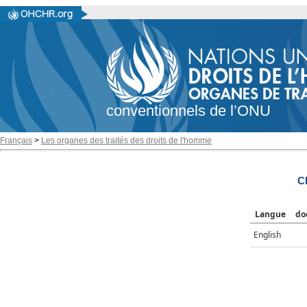
conventionnels de l’ONU
Français
>
Les organes des traités des droits de l'homme
C
Langue
do
English