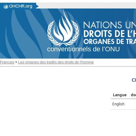
conventionnels de l’ONU
Français
>
Les organes des traités des droits de l'homme
C
Langue
do
English