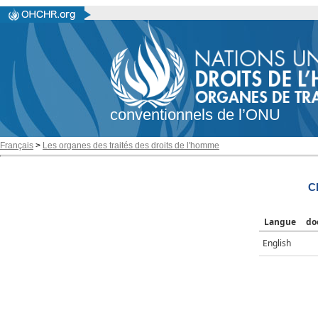
conventionnels de l’ONU
Français
>
Les organes des traités des droits de l'homme
C
Langue
do
English