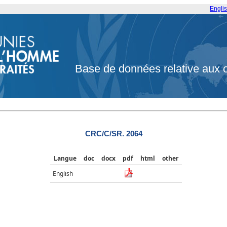
Engli
Base de données relative aux 
CRC/C/SR. 2064
Langue
doc
docx
pdf
html
other
English