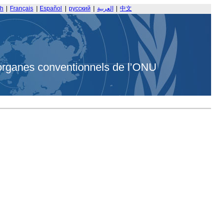
sh
|
Français
|
Español
|
русский
|
العربية
|
中文
organes conventionnels de l’ONU