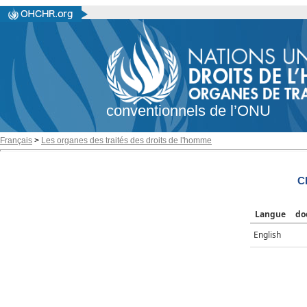
conventionnels de l’ONU
Français
>
Les organes des traités des droits de l'homme
C
Langue
do
English